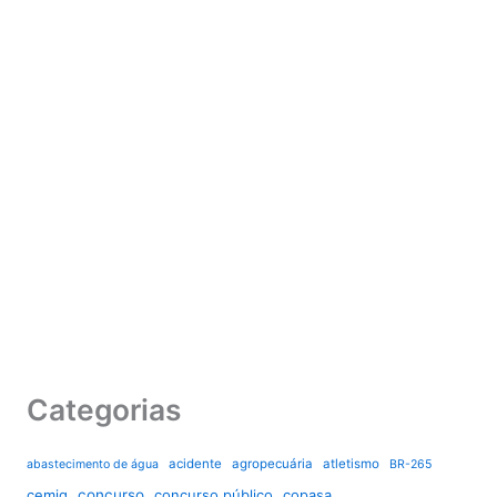
Categorias
acidente
agropecuária
atletismo
abastecimento de água
BR-265
cemig
concurso
concurso público
copasa