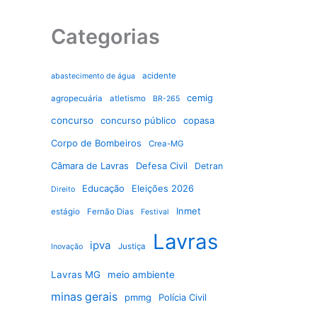
Categorias
acidente
abastecimento de água
cemig
agropecuária
atletismo
BR-265
concurso
concurso público
copasa
Corpo de Bombeiros
Crea-MG
Câmara de Lavras
Defesa Civil
Detran
Educação
Eleições 2026
Direito
Inmet
estágio
Fernão Dias
Festival
Lavras
ipva
Justiça
Inovação
Lavras MG
meio ambiente
minas gerais
pmmg
Polícia Civil