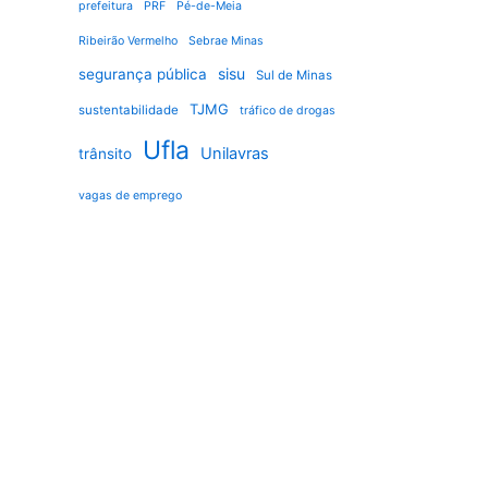
prefeitura
PRF
Pé-de-Meia
Ribeirão Vermelho
Sebrae Minas
sisu
segurança pública
Sul de Minas
TJMG
sustentabilidade
tráfico de drogas
Ufla
Unilavras
trânsito
vagas de emprego