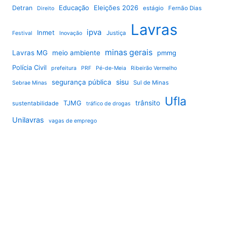
Educação
Eleições 2026
Detran
estágio
Fernão Dias
Direito
Lavras
ipva
Inmet
Justiça
Festival
Inovação
minas gerais
Lavras MG
meio ambiente
pmmg
Polícia Civil
prefeitura
PRF
Pé-de-Meia
Ribeirão Vermelho
sisu
segurança pública
Sul de Minas
Sebrae Minas
Ufla
TJMG
trânsito
sustentabilidade
tráfico de drogas
Unilavras
vagas de emprego