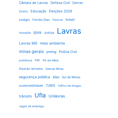
Câmara de Lavras
Defesa Civil
Detran
Educação
Eleições 2026
Direito
Inmet
estágio
Fernão Dias
Festival
Lavras
ipva
Justiça
Inovação
Lavras MG
meio ambiente
minas gerais
pmmg
Polícia Civil
prefeitura
PRF
Pé-de-Meia
Ribeirão Vermelho
Sebrae Minas
sisu
segurança pública
Sul de Minas
TJMG
sustentabilidade
tráfico de drogas
Ufla
Unilavras
trânsito
vagas de emprego