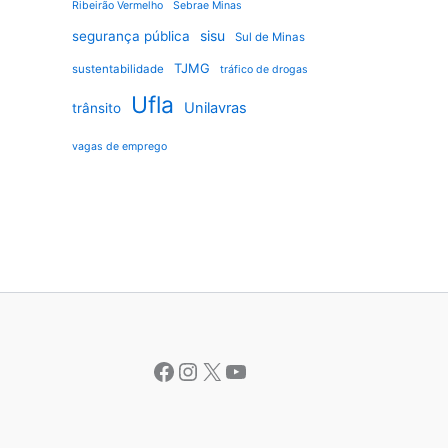
Ribeirão Vermelho
Sebrae Minas
sisu
segurança pública
Sul de Minas
TJMG
sustentabilidade
tráfico de drogas
Ufla
Unilavras
trânsito
vagas de emprego
Facebook
Instagram
X
Youtube