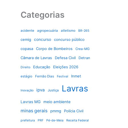
Categorias
acidente
agropecuária
atletismo
BR-265
cemig
concurso
concurso público
copasa
Corpo de Bombeiros
Crea-MG
Câmara de Lavras
Defesa Civil
Detran
Educação
Eleições 2026
Direito
Inmet
estágio
Fernão Dias
Festival
Lavras
ipva
Justiça
Inovação
Lavras MG
meio ambiente
minas gerais
pmmg
Polícia Civil
prefeitura
PRF
Pé-de-Meia
Receita Federal