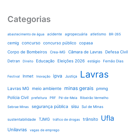
Categorias
acidente
agropecuária
atletismo
abastecimento de água
BR-265
cemig
concurso
concurso público
copasa
Corpo de Bombeiros
Câmara de Lavras
Defesa Civil
Crea-MG
Educação
Eleições 2026
Detran
estágio
Fernão Dias
Direito
Lavras
ipva
Inmet
Justiça
Festival
Inovação
minas gerais
Lavras MG
meio ambiente
pmmg
Polícia Civil
prefeitura
PRF
Pé-de-Meia
Ribeirão Vermelho
sisu
segurança pública
Sul de Minas
Sebrae Minas
Ufla
TJMG
trânsito
sustentabilidade
tráfico de drogas
Unilavras
vagas de emprego