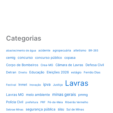
Categorias
acidente
agropecuária
atletismo
abastecimento de água
BR-265
cemig
concurso
concurso público
copasa
Corpo de Bombeiros
Câmara de Lavras
Defesa Civil
Crea-MG
Educação
Eleições 2026
Detran
estágio
Fernão Dias
Direito
Lavras
ipva
Inmet
Justiça
Festival
Inovação
minas gerais
Lavras MG
meio ambiente
pmmg
Polícia Civil
prefeitura
PRF
Pé-de-Meia
Ribeirão Vermelho
sisu
segurança pública
Sul de Minas
Sebrae Minas