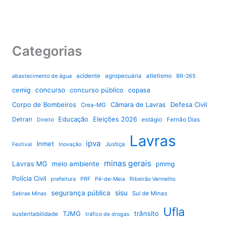
Categorias
acidente
agropecuária
atletismo
abastecimento de água
BR-265
cemig
concurso
concurso público
copasa
Corpo de Bombeiros
Câmara de Lavras
Defesa Civil
Crea-MG
Educação
Eleições 2026
Detran
estágio
Fernão Dias
Direito
Lavras
ipva
Inmet
Justiça
Festival
Inovação
minas gerais
Lavras MG
meio ambiente
pmmg
Polícia Civil
prefeitura
PRF
Pé-de-Meia
Ribeirão Vermelho
sisu
segurança pública
Sul de Minas
Sebrae Minas
Ufla
TJMG
trânsito
sustentabilidade
tráfico de drogas